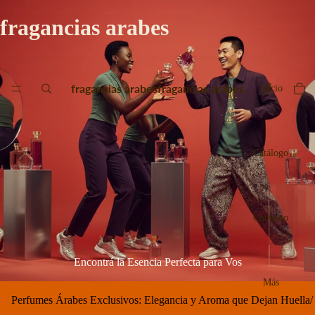
fragancias arabes
fragancias arabes
fragancias arabes
Inicio
Catálogo
Contacto
Encontrá la Esencia Perfecta para Vos
Más
Perfumes Árabes Exclusivos: Elegancia y Aroma que Dejan Huella
/