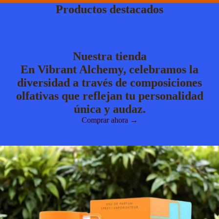
Productos destacados
Nuestra tienda
En Vibrant Alchemy, celebramos la
diversidad a través de composiciones
olfativas que reflejan tu personalidad
única y audaz.
Comprar ahora →